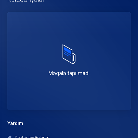
Məqalə tapılmadı
Yardım
Dəstək sorğularım